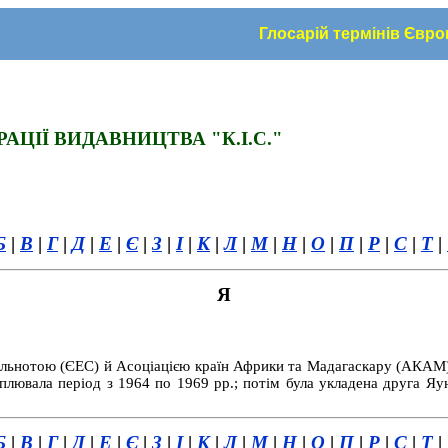
Глосарій термінів Євр
АЦІЇ ВИДАВНИЦТВА "К.І.С."
Б
|
В
|
Г
|
Д
|
Е
|
Є
|
З
|
І
|
К
|
Л
|
М
|
Н
|
О
|
П
|
Р
|
С
|
Т
|
Я
льнотою (ЄЕС) й Асоціацією країн Африки та Мадагаскару (АКАМ), 
плювала період з 1964 по 1969 рр.; потім була укладена друга Яу
Б
|
В
|
Г
|
Д
|
Е
|
Є
|
З
|
І
|
К
|
Л
|
М
|
Н
|
О
|
П
|
Р
|
С
|
Т
|