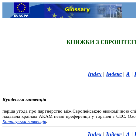
КНИЖКИ З ЄВРОІНТЕГР
Index
|
Індекс
|
А
|
Яундеська конвенція
перша угода про партнерство між Європейською економічною спі
надавала країнам АКАМ певні преференції у торгівлі з ЄЕС. Охо
Котонуська конвенція
.
Index
|
Індекс
|
А
|