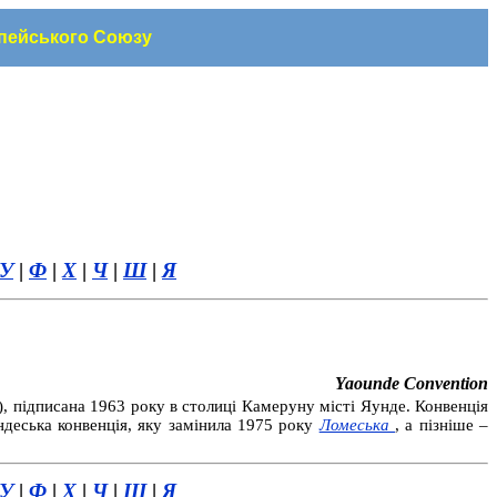
опейського Союзу
У
|
Ф
|
Х
|
Ч
|
Ш
|
Я
Yaounde Convention
підписана 1963 року в столиці Камеруну місті Яунде. Конвенція
ндеська конвенція, яку замінила 1975 року
Ломеська
, а пізніше –
У
|
Ф
|
Х
|
Ч
|
Ш
|
Я